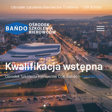
Ośrodek Szkolenia Kierowców Trzebinia - OSK Bańdo
Kwalifikacja wstępna
Ośrodek Szkolenia Kierowców OSK Bańdo
>
Kwalifikacja
wstępna