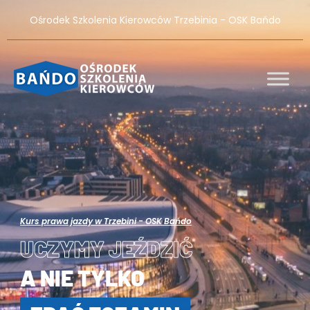
Ośrodek Szkolenia Kierowców Trzebinia - OSK Bańdo
Kurs prawa jazdy w Trzebini - OSK Bańdo
UCZYMY JEŹDZIĆ
A NIE TYLKO