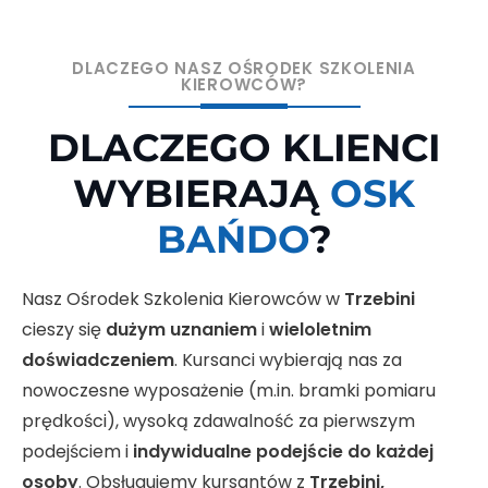
DLACZEGO NASZ OŚRODEK SZKOLENIA
KIEROWCÓW?
DLACZEGO KLIENCI
WYBIERAJĄ
OSK
BAŃDO
?
Nasz Ośrodek Szkolenia Kierowców w
Trzebini
cieszy się
dużym uznaniem
i
wieloletnim
doświadczeniem
. Kursanci wybierają nas za
nowoczesne wyposażenie (m.in. bramki pomiaru
prędkości), wysoką zdawalność za pierwszym
podejściem i
indywidualne podejście do każdej
osoby
. Obsługujemy kursantów z
Trzebini,